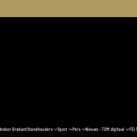
2024
 Indoor Brabant
Standhouders
Sport
Pers
Nieuws - TDM digitaal
FEI 