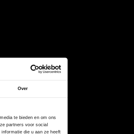
Over
 media te bieden en om ons
ze partners voor social
nformatie die u aan ze heeft