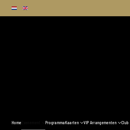
Terug naar hoofdinhoud
13 - 16 MAART 
Home
Evenement
Programma
Kaarten
VIP Arrangementen
Club