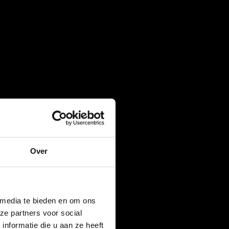
Over
 media te bieden en om ons
ze partners voor social
nformatie die u aan ze heeft