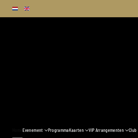
Terug naar hoofdinhoud
13 - 16 MAART 
Home
Evenement
Programma
Kaarten
VIP Arrangementen
Club