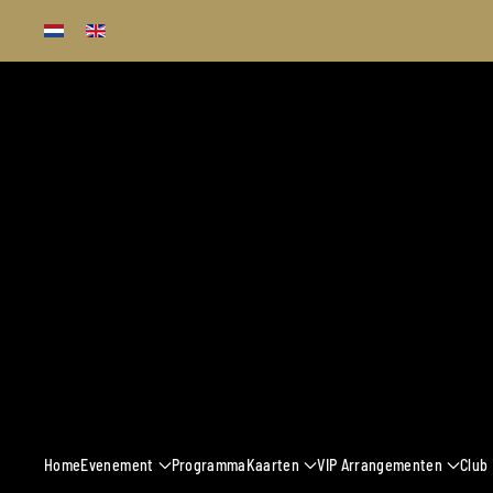
Terug naar hoofdinhoud
13 - 16 MAART 
Home
Evenement
Programma
Kaarten
VIP Arrangementen
Club