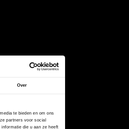
Over
 media te bieden en om ons
ze partners voor social
nformatie die u aan ze heeft