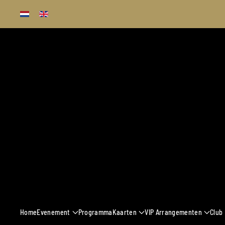
Terug naar hoofdinhoud
13 - 16 MAART 
Home
Evenement
Programma
Kaarten
VIP Arrangementen
Club