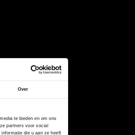
Over
 media te bieden en om ons
ze partners voor social
nformatie die u aan ze heeft