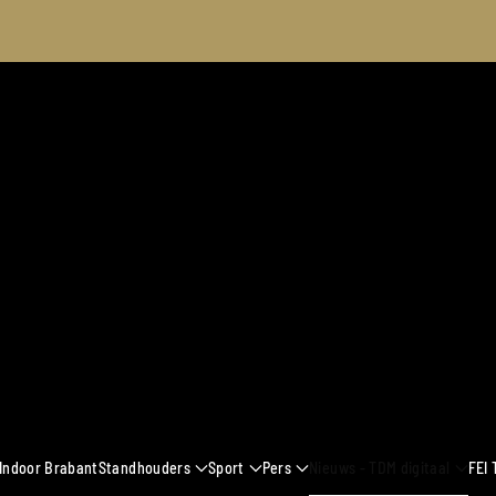
2024
 Indoor Brabant
Standhouders
Sport
Pers
Nieuws - TDM digitaal
FEI 