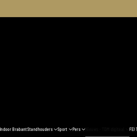
2024
 Indoor Brabant
Standhouders
Sport
Pers
Nieuws - TDM digitaal
FEI 