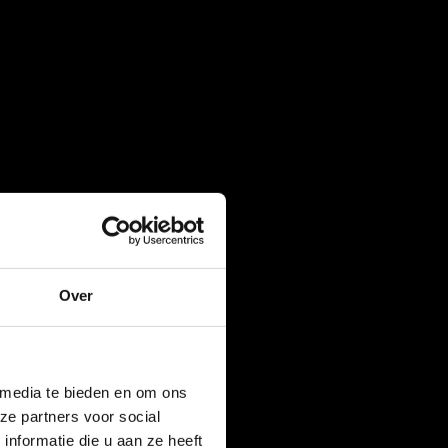
Over
 media te bieden en om ons
ze partners voor social
nformatie die u aan ze heeft