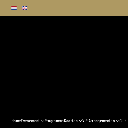
Terug naar hoofdinhoud
13 - 16 MAART 
Home
Evenement
Programma
Kaarten
VIP Arrangementen
Club